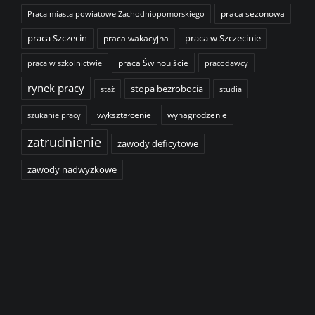
praca sezonowa
Praca miasta powiatowe Zachodniopomorskiego
praca Szczecin
praca wakacyjna
praca w Szczecinie
praca Świnoujście
praca w szkolnictwie
pracodawcy
rynek pracy
stopa bezrobocia
staż
studia
wykształcenie
wynagrodzenie
szukanie pracy
zatrudnienie
zawody deficytowe
zawody nadwyżkowe