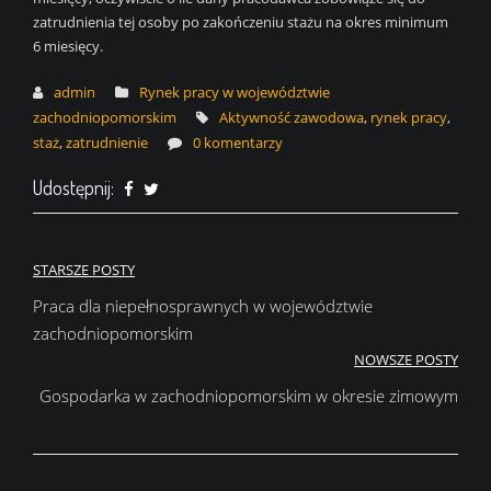
zatrudnienia tej osoby po zakończeniu stażu na okres minimum
6 miesięcy.
admin
Rynek pracy w województwie
zachodniopomorskim
Aktywność zawodowa
,
rynek pracy
,
staż
,
zatrudnienie
0 komentarzy
Udostępnij:
Nawigacja
STARSZE POSTY
wpisu
Praca dla niepełnosprawnych w województwie
zachodniopomorskim
NOWSZE POSTY
Gospodarka w zachodniopomorskim w okresie zimowym