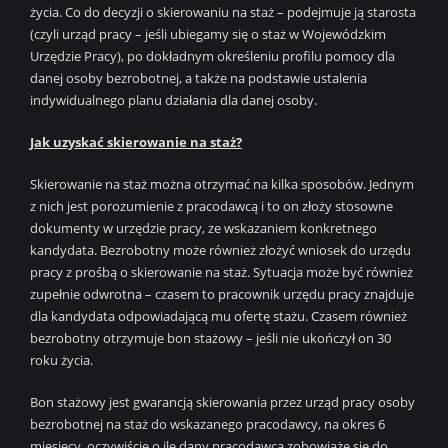
życia. Co do decyzji o skierowaniu na staż – podejmuje ją starosta
(czyli urząd pracy – jeśli ubiegamy się o staż w Wojewódzkim
Urzędzie Pracy), po dokładnym określeniu profilu pomocy dla
danej osoby bezrobotnej, a także na podstawie ustalenia
indywidualnego planu działania dla danej osoby.
Jak uzyskać skierowanie na staż?
Skierowanie na staż można otrzymać na kilka sposobów. Jednym
z nich jest porozumienie z pracodawcą i to on złoży stosowne
dokumenty w urzędzie pracy, ze wskazaniem konkretnego
kandydata. Bezrobotny może również złożyć wniosek do urzędu
pracy z prośbą o skierowanie na staż. Sytuacja może być również
zupełnie odwrotna – czasem to pracownik urzędu pracy znajduje
dla kandydata odpowiadającą mu ofertę stażu. Czasem również
bezrobotny otrzymuje bon stażowy – jeśli nie ukończył on 30
roku życia.
Bon stażowy jest gwarancją skierowania przez urząd pracy osoby
bezrobotnej na staż do wskazanego pracodawcy, na okres 6
miesięcy, oczywiście o ile dany pracodawca zobowiąże się do