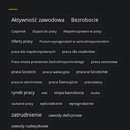
Aktywność zawodowa
Bezrobocie
Czaplinek
Dojazd do pracy
Niepełnosprawni w pracy
Oferty pracy
Poziom wynagrodzeń w zachodniopomorskim
praca dla studentów
praca dla niepełnosprawnych
praca sezonowa
Praca miasta powiatowe Zachodniopomorskiego
praca Szczecin
praca wakacyjna
praca w Szczecinie
praca Świnoujście
praca w szkolnictwie
pracodawcy
rynek pracy
stopa bezrobocia
staż
studia
wykształcenie
wynagrodzenie
szukanie pracy
zatrudnienie
zawody deficytowe
zawody nadwyżkowe