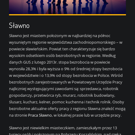
Sławno
Sławno jest miastem położonym w najbardziej na północ
wysuniętym regionie województwa zachodniopomorskiego – w
powiecie sławieńskim. Powiat ten charakteryzuje się bardzo
wysokim odsetkiem osób bezrobotnych w regionie. Według
danych GUS z lutego 2013r. stopa bezrobocia w powiecie
wynosiła 28,3% i była wyższa o 9% od średniej stopy bezrobocia
w województwie i o 13,9% od stopy bezrobocia w Polsce. Wśród
bezrobotnych zarejestrowanych w Powiatowym Urzędzie Pracy
najliczniej występującymi zawodami są: sprzedawca, robotnik
gospodarczy, przetwórca ryb, murarz, robotnik budowlany,
ślusarz, kucharz, kelner, pomoc kuchenna i technik rolnik. Osoby
bezrobotne aktualne oferty pracy z regionu Sławna znaleźć mogą
na stronie
Praca Sławno
, w lokalnej prasie lub w urzędzie pracy.
Sławno jest niewielkim miasteczkiem, zamieszkałym przez 13
tysięcy osób i położonym na Pobrzeżu Koszalińskim, nad rzeką