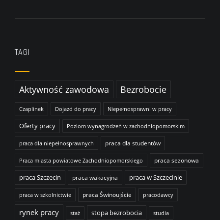
TAGI
Aktywność zawodowa
Bezrobocie
Czaplinek
Dojazd do pracy
Niepełnosprawni w pracy
Oferty pracy
Poziom wynagrodzeń w zachodniopomorskim
praca dla studentów
praca dla niepełnosprawnych
praca sezonowa
Praca miasta powiatowe Zachodniopomorskiego
praca Szczecin
praca wakacyjna
praca w Szczecinie
praca Świnoujście
praca w szkolnictwie
pracodawcy
rynek pracy
stopa bezrobocia
staż
studia