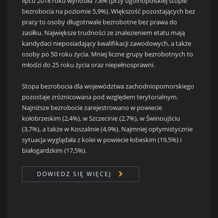
lipcu 2018 roku wynosiła 7,8% (przy ogólnopolskiej stopie
bezrobocia na poziomie 5,9%). Większość pozostających bez
pracy to osoby długotrwale bezrobotne bez prawa do
zasiłku. Największe trudności ze znalezieniem etatu mają
kandydaci nieposiadający kwalifikacji zawodowych, a także
osoby po 50 roku życia. Mniej liczne grupy bezrobotnych to
młodzi do 25 roku życia oraz niepełnosprawni.
Stopa bezrobocia dla województwa zachodniopomorskiego
pozostaje zróżnicowana pod względem terytorialnym.
Najniższe bezrobocie zarejestrowano w powiecie
kołobrzeskim (2,4%), w Szczecinie (2,7%), w Świnoujściu
(3,7%), a także w Koszalinie (4,9%). Najmniej optymistycznie
sytuacja wyglądała z kolei w powiecie łobeskim (19,5%) i
białogardzkim (17,5%).
DOWIEDZ SIĘ WIĘCEJ